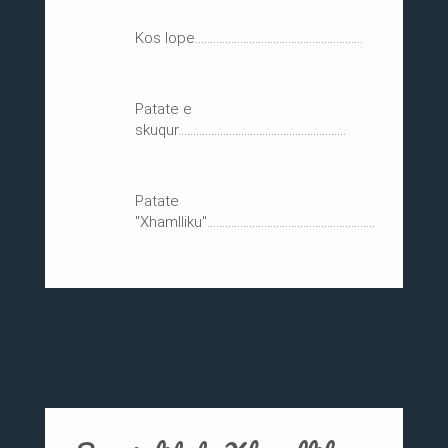
Kos lope........................................................
Patate e
skuqur........................................................
Patate
"Xhamlliku"........................................................