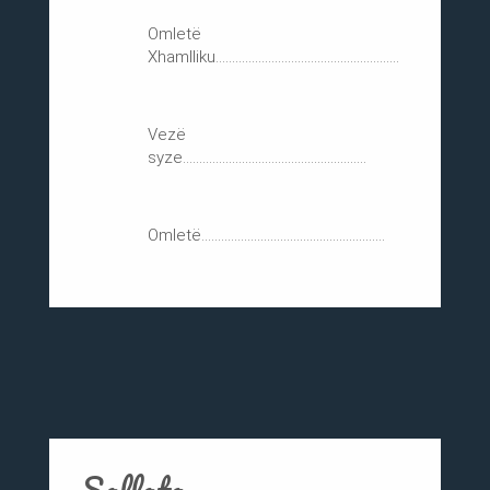
Omletë
Xhamlliku........................................................
Vezë
syze........................................................
Omletë........................................................
Sallata