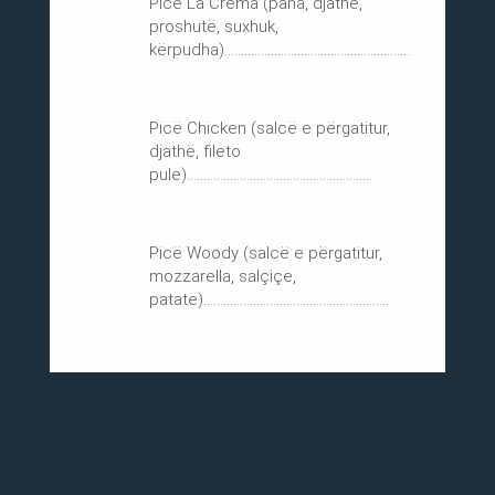
Picë La Crema (pana, djathë,
proshutë, suxhuk,
kërpudha)........................................................
Picë Chicken (salcë e përgatitur,
djathë, fileto
pule)........................................................
Picë Woody (salcë e përgatitur,
mozzarella, salçiçe,
patate)........................................................