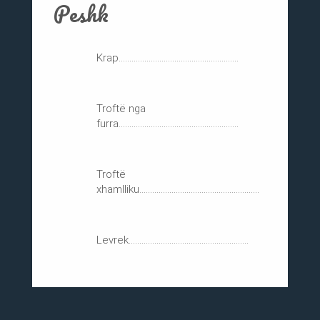
Peshk
Krap........................................................
Troftë nga
furra........................................................
Troftë
xhamlliku........................................................
Levrek........................................................