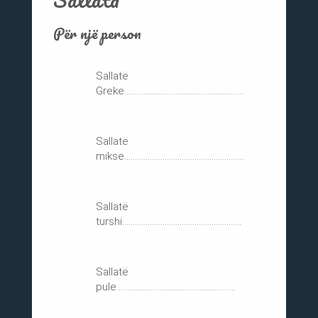
Për një person
Sallatë
Greke........................................................
Sallatë
mikse........................................................
Sallatë
turshi........................................................
Sallatë
pule........................................................