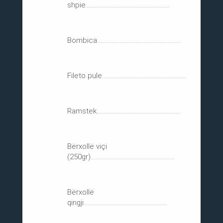
shpie........................................................
Bombica........................................................
Fileto pule........................................................
Ramstek........................................................
Bërxollë viçi
(250gr)........................................................
Bërxollë
qingji........................................................