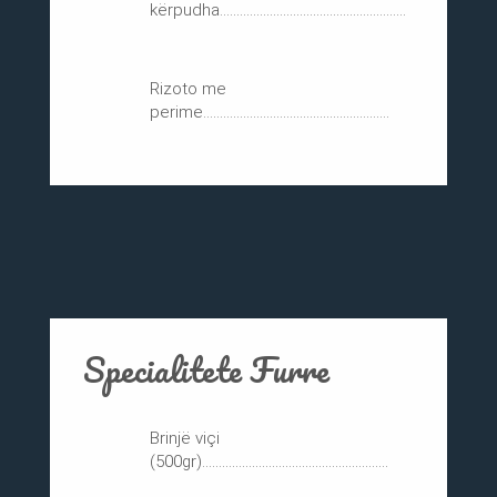
kërpudha........................................................
Rizoto me
perime........................................................
Specialitete Furre
Brinjë viçi
(500gr)........................................................