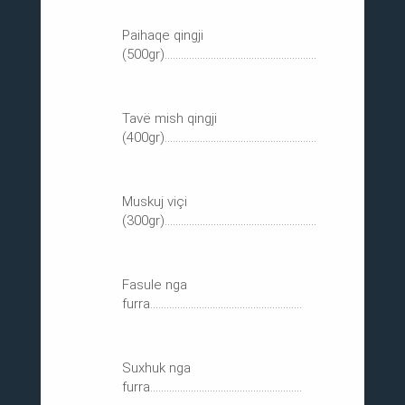
Paihaqe qingji
(500gr)........................................................
Tavë mish qingji
(400gr)........................................................
Muskuj viçi
(300gr)........................................................
Fasule nga
furra........................................................
Suxhuk nga
furra........................................................