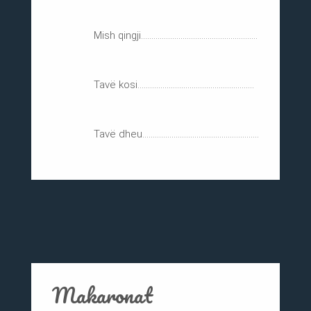
Mish qingji........................................................
Tavë kosi........................................................
Tavë dheu........................................................
Makaronat