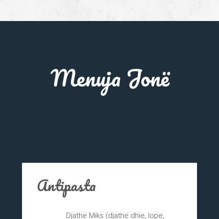
Menuja Jonë
Antipasta
Djathë Miks (djathë dhie, lope,