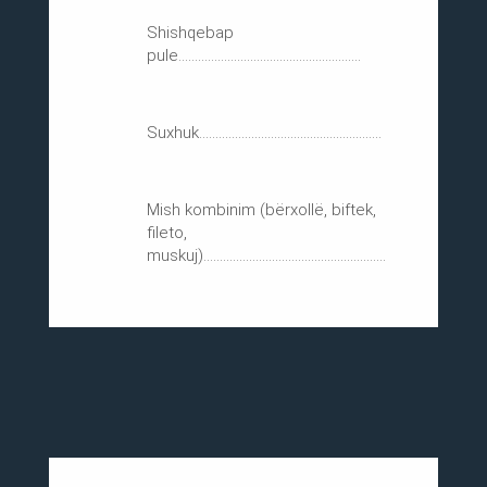
Shishqebap
pule........................................................
Suxhuk........................................................
Mish kombinim (bërxollë, biftek,
fileto,
muskuj)........................................................