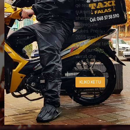
që realizoi me
sukses
shërbimin
Delivery në
Kukës. Prej
2015 jemi të
përkushtuar të
mos humbim
vlerat dhe
gatimet
tradicionale.
KLIKO KËTU