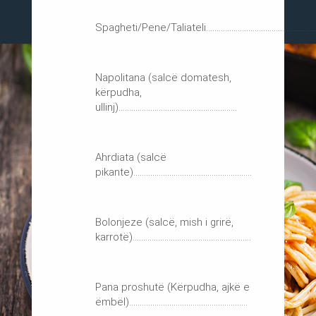
Spagheti/Pene/Taliateli.....................................................
Napolitana (salcë domatesh,
kërpudha,
ullinj)........................................................
Ahrdiata (salcë
pikante)........................................................
Bolonjeze (salcë, mish i grirë,
karrotë)........................................................
Pana proshutë (Kërpudha, ajkë e
ëmbël)........................................................