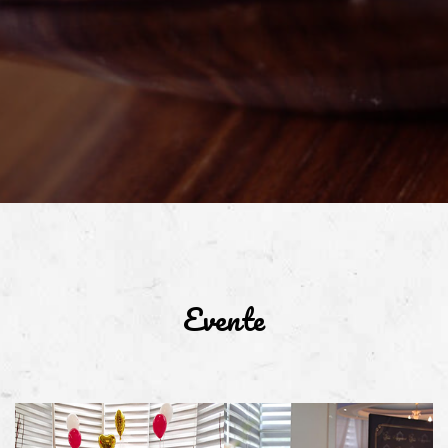
DASMA
MBRËMJE
Evente
DITËLINDJE
TAKIME