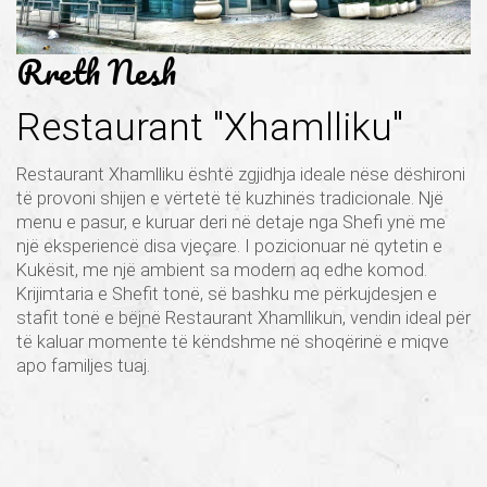
Rreth Nesh
Restaurant "Xhamlliku"
Restaurant Xhamlliku është zgjidhja ideale nëse dëshironi
të provoni shijen e vërtetë të kuzhinës tradicionale. Një
menu e pasur, e kuruar deri në detaje nga Shefi ynë me
një eksperiencë disa vjeçare. I pozicionuar në qytetin e
Kukësit, me një ambient sa modern aq edhe komod.
Krijimtaria e Shefit tonë, së bashku me përkujdesjen e
stafit tonë e bëjnë Restaurant Xhamllikun, vendin ideal për
të kaluar momente të këndshme në shoqërinë e miqve
apo familjes tuaj.