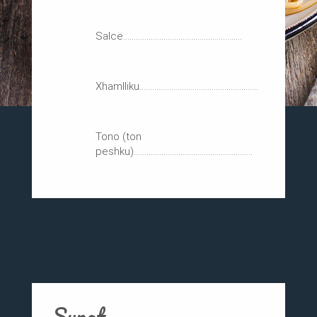
Salcë........................................................
Xhamlliku........................................................
Tono (ton
peshku)........................................................
Supat