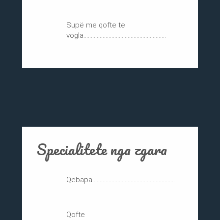
Supë me qofte të
vogla........................................................
Specialitete nga zgara
Qebapa........................................................
Qofte