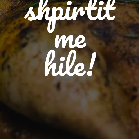
shpirtit
me
hile!