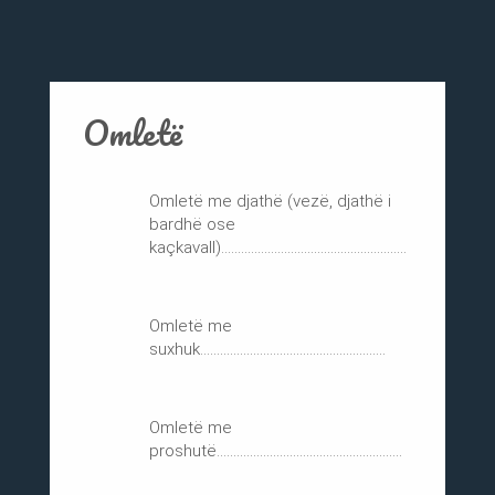
Omletë
Omletë me djathë (vezë, djathë i
bardhë ose
kaçkavall)........................................................
Omletë me
suxhuk........................................................
Omletë me
proshutë........................................................