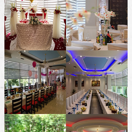
KOKTEJ
FEJESA
ORGANIZIME TË
PREGADITJE