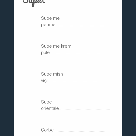
Supë me
perime........................................................
Supë me krem
pule........................................................
Supë mish
viçi........................................................
Supë
orientale........................................................
Çorbë........................................................