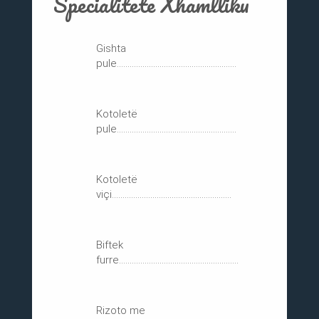
Specialitete Xhamlliku
Gishta
pule........................................................
Kotoletë
pule........................................................
Kotoletë
viçi........................................................
Biftek
furre........................................................
Rizoto me