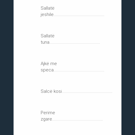
Sallatë
jeshile........................................................
Sallatë
tuna........................................................
Ajkë me
speca........................................................
Salcë kosi........................................................
Perime
zgare........................................................